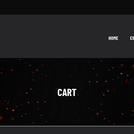
HOME
E
CART