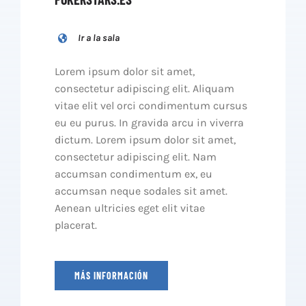
Ir a la sala
Lorem ipsum dolor sit amet,
consectetur adipiscing elit. Aliquam
vitae elit vel orci condimentum cursus
eu eu purus. In gravida arcu in viverra
dictum. Lorem ipsum dolor sit amet,
consectetur adipiscing elit. Nam
accumsan condimentum ex, eu
accumsan neque sodales sit amet.
Aenean ultricies eget elit vitae
placerat.
MÁS INFORMACIÓN