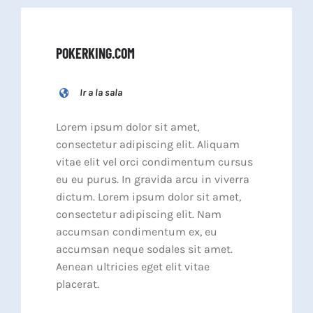
POKERKING.COM
Ir a la sala
Lorem ipsum dolor sit amet,
consectetur adipiscing elit. Aliquam
vitae elit vel orci condimentum cursus
eu eu purus. In gravida arcu in viverra
dictum. Lorem ipsum dolor sit amet,
consectetur adipiscing elit. Nam
accumsan condimentum ex, eu
accumsan neque sodales sit amet.
Aenean ultricies eget elit vitae
placerat.