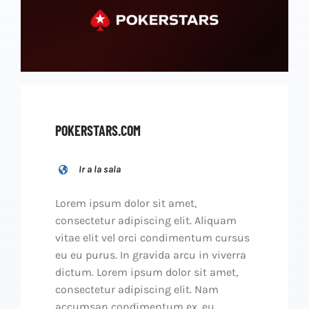
POKERSTARS.COM
Ir a la sala
Lorem ipsum dolor sit amet,
consectetur adipiscing elit. Aliquam
vitae elit vel orci condimentum cursus
eu eu purus. In gravida arcu in viverra
dictum. Lorem ipsum dolor sit amet,
consectetur adipiscing elit. Nam
accumsan condimentum ex, eu