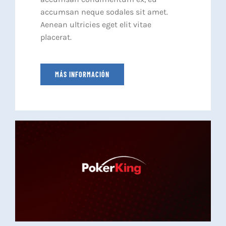
accumsan neque sodales sit amet.
Aenean ultricies eget elit vitae
placerat.
MÁS INFORMACIÓN