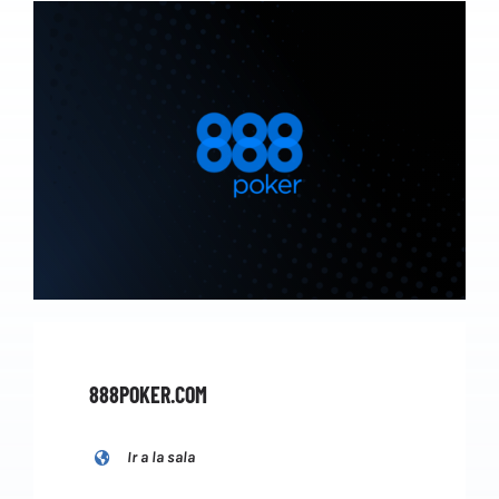
888POKER.COM
Ir a la sala