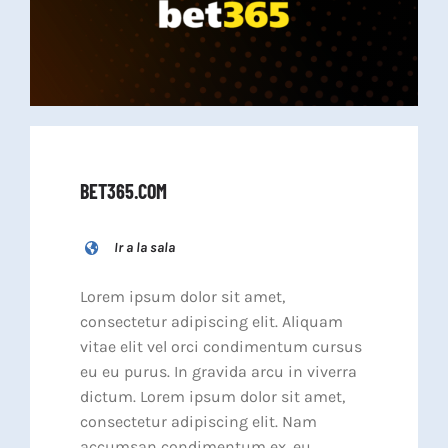
BET365.COM
Ir a la sala
Lorem ipsum dolor sit amet,
consectetur adipiscing elit. Aliquam
vitae elit vel orci condimentum cursus
eu eu purus. In gravida arcu in viverra
dictum. Lorem ipsum dolor sit amet,
consectetur adipiscing elit. Nam
accumsan condimentum ex, eu