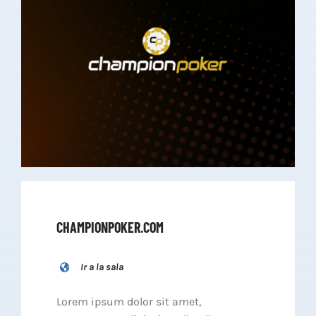
CHAMPIONPOKER.COM
Ir a la sala
Lorem ipsum dolor sit amet,