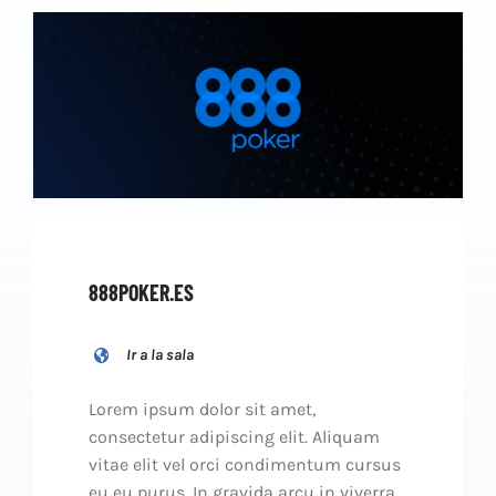
888POKER.ES
Ir a la sala
Lorem ipsum dolor sit amet,
consectetur adipiscing elit. Aliquam
vitae elit vel orci condimentum cursus
eu eu purus. In gravida arcu in viverra