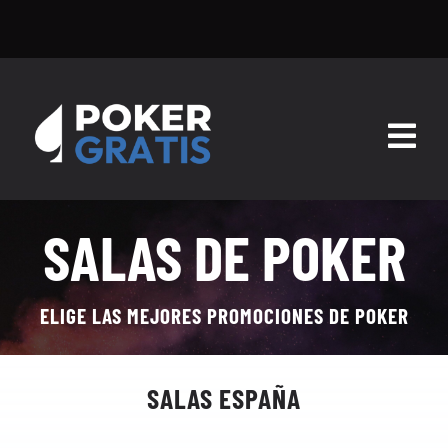
Skip
pokergratis
to
content
Togg
Navig
HOME
SALAS DE POKER
ESCUELA DE POKER
ELIGE LAS MEJORES PROMOCIONES DE POKER
SALAS
SOFTWARE
SALAS ESPAÑA
BLOG