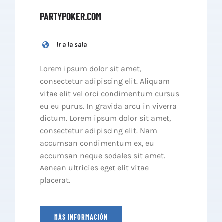
PARTYPOKER.COM
Ir a la sala
Lorem ipsum dolor sit amet,
consectetur adipiscing elit. Aliquam
vitae elit vel orci condimentum cursus
eu eu purus. In gravida arcu in viverra
dictum. Lorem ipsum dolor sit amet,
consectetur adipiscing elit. Nam
accumsan condimentum ex, eu
accumsan neque sodales sit amet.
Aenean ultricies eget elit vitae
placerat.
MÁS INFORMACIÓN