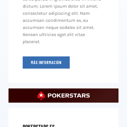
dictum. Lorem ipsum dolor sit amet,
consectetur adipiscing elit. Nam
accumsan condimentum ex, eu
accumsan neque sodales sit amet.
Aenean ultricies eget elit vitae
placerat.
MÁS INFORMACIÓN
POKERSTARS.ES