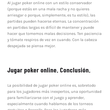
Al jugar poker online con un estilo conservador
(porque estás en una mala racha y no quieres
arriesgar o porque, simplemente, es tu estilo), las
partidas pueden hacerse eternas. La concentración
en partidas largas es difícil de mantener y puede
hacer que tomemos malas decisiones. Ten paciencia
y tómate respiros de vez en cuando. Con la cabeza
despejada se piensa mejor.
Jugar poker online. Conclusión.
La posibilidad de jugar poker online es, sobretodo
para los jugadores más inexpertos, una oportunidad
para familiarizarse con el juego y aprender,
especialmente cuando hablamos de los torneos
gratuitos o freerolls. Para los jugadores más