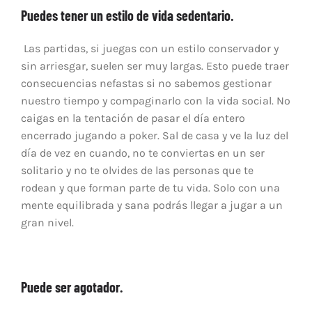
Puedes tener un estilo de vida sedentario.
Las partidas, si juegas con un estilo conservador y
sin arriesgar, suelen ser muy largas. Esto puede traer
consecuencias nefastas si no sabemos gestionar
nuestro tiempo y compaginarlo con la vida social. No
caigas en la tentación de pasar el día entero
encerrado jugando a poker. Sal de casa y ve la luz del
día de vez en cuando, no te conviertas en un ser
solitario y no te olvides de las personas que te
rodean y que forman parte de tu vida. Solo con una
mente equilibrada y sana podrás llegar a jugar a un
gran nivel.
Puede ser agotador.