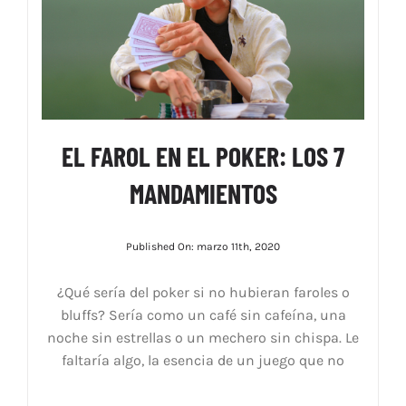
EL FAROL EN EL POKER: LOS 7
MANDAMIENTOS
Published On: marzo 11th, 2020
¿Qué sería del poker si no hubieran faroles o
bluffs? Sería como un café sin cafeína, una
noche sin estrellas o un mechero sin chispa. Le
faltaría algo, la esencia de un juego que no