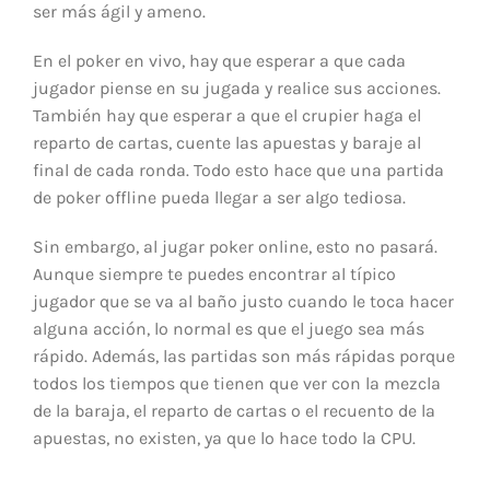
ser más ágil y ameno.
En el poker en vivo, hay que esperar a que cada
jugador piense en su jugada y realice sus acciones.
También hay que esperar a que el crupier haga el
reparto de cartas, cuente las apuestas y baraje al
final de cada ronda. Todo esto hace que una partida
de poker offline pueda llegar a ser algo tediosa.
Sin embargo, al jugar poker online, esto no pasará.
Aunque siempre te puedes encontrar al típico
jugador que se va al baño justo cuando le toca hacer
alguna acción, lo normal es que el juego sea más
rápido. Además, las partidas son más rápidas porque
todos los tiempos que tienen que ver con la mezcla
de la baraja, el reparto de cartas o el recuento de la
apuestas, no existen, ya que lo hace todo la CPU.