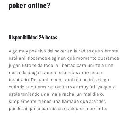
poker online?
Disponibilidad 24 horas.
Algo muy positivo del poker en la red es que siempre
está ahí. Podemos elegir en qué momento queremos
jugar. Esto te da toda la libertad para unirte a una
mesa de juego cuando te sientas animado o
inspirado. De igual modo, también podrás elegir
cuándo te quieres retirar. Esto es muy útil ya que si
estás teniendo una mala racha, un mal día o,
simplemente, tienes una llamada que atender,
puedes dejar la partida en cualquier momento.