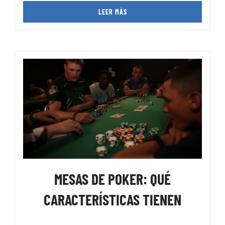
LEER MÁS
MESAS DE POKER: QUÉ
CARACTERÍSTICAS TIENEN