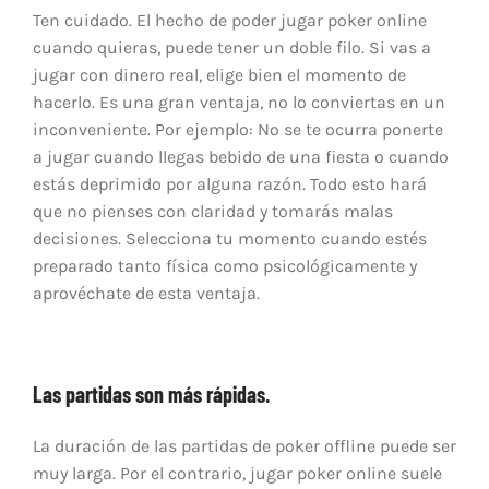
Ten cuidado. El hecho de poder jugar poker online
cuando quieras, puede tener un doble filo. Si vas a
jugar con dinero real, elige bien el momento de
hacerlo. Es una gran ventaja, no lo conviertas en un
inconveniente. Por ejemplo: No se te ocurra ponerte
a jugar cuando llegas bebido de una fiesta o cuando
estás deprimido por alguna razón. Todo esto hará
que no pienses con claridad y tomarás malas
decisiones. Selecciona tu momento cuando estés
preparado tanto física como psicológicamente y
aprovéchate de esta ventaja.
Las partidas son más rápidas.
La duración de las partidas de poker offline puede ser
muy larga. Por el contrario, jugar poker online suele